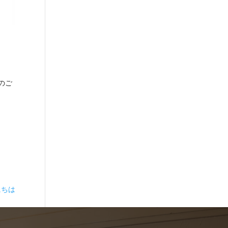
のご
にちは