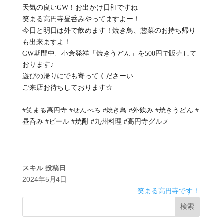
天気の良いGW！お出かけ日和ですね
笑まる高円寺昼呑みやってますよー！
今日と明日は外で飲めます！焼き鳥、惣菜のお持ち帰り
も出来ますよ！
GW期間中、小倉発祥「焼きうどん」を500円で販売して
おります♪
遊びの帰りにでも寄ってくださーい
ご来店お待ちしております☆
#笑まる高円寺 #せんべろ #焼き鳥 #外飲み #焼きうどん #
昼呑み #ビール #焼酎 #九州料理 #高円寺グルメ
スキル
投稿日
2024年5月4日
笑まる高円寺です！
検索